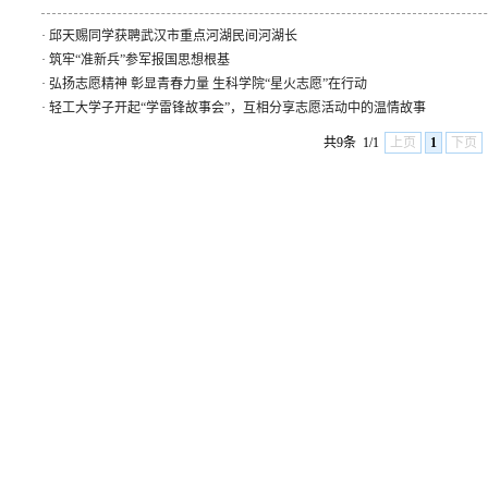
·
邱天赐同学获聘武汉市重点河湖民间河湖长
·
筑牢“准新兵”参军报国思想根基
·
弘扬志愿精神 彰显青春力量 生科学院“星火志愿”在行动
·
轻工大学子开起“学雷锋故事会”，互相分享志愿活动中的温情故事
共9条
1/1
上页
1
下页